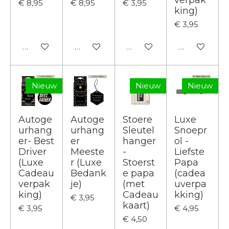
€ 8,95
€ 8,95
€ 3,95
king)
€ 3,95
In winkelwagen
In winkelwagen
In winkelwagen
In winkelwa
Nieuw
Nieuw
Nieuw
Autoge
Autoge
Stoere
Luxe
urhang
urhang
Sleutel
Snoepr
er- Best
er
hanger
ol -
Driver
Meeste
-
Liefste
(Luxe
r (Luxe
Stoerst
Papa
Cadeau
Bedank
e papa
(cadea
verpak
je)
(met
uverpa
king)
Cadeau
kking)
€ 3,95
kaart)
€ 3,95
€ 4,95
€ 4,50