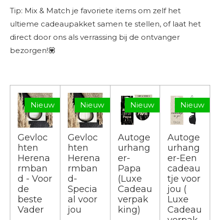
Tip: Mix & Match je favoriete items om zelf het
ultieme cadeaupakket samen te stellen, of laat het
direct door ons als verrassing bij de ontvanger
bezorgen!💟
Nieuw
Nieuw
Nieuw
Nieuw
Gevloc
Gevloc
Autoge
Autoge
hten
hten
urhang
urhang
Herena
Herena
er-
er-Een
rmban
rmban
Papa
cadeau
d - Voor
d-
(Luxe
tje voor
de
Specia
Cadeau
jou (
beste
al voor
verpak
Luxe
Vader
jou
king)
Cadeau
verpak