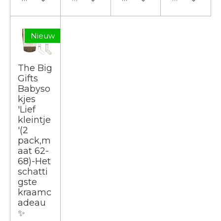
Nieuw
The Big
Gifts
Babyso
kjes
'Lief
kleintje
'(2
pack,m
aat 62-
68)-Het
schatti
gste
kraamc
adeau
✨