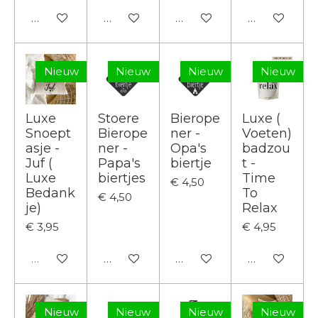
In winkelwagen
In winkelwagen
In winkelwagen
In winkelwa
Nieuw
Nieuw
Nieuw
Nieuw
Luxe
Stoere
Bierope
Luxe (
Snoept
Bierope
ner -
Voeten)
asje -
ner -
Opa's
badzou
Juf (
Papa's
biertje
t -
Luxe
biertjes
Time
€ 4,50
Bedank
To
€ 4,50
je)
Relax
€ 3,95
€ 4,95
Uitverkocht
In winkelwagen
In winkelwagen
In winkelwa
Nieuw
Nieuw
Nieuw
Nieuw