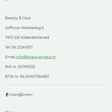
Beauty & Geur
Juffrouw Kiestraweg 5
7913 EB Hollandscheveld
Tel: 06 21241937
Email:
info@beautyengeur.nl
KvK nr: 92789323
BTW nr: NL00407654B51
Delen
Delen