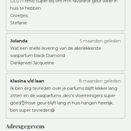
DL071 refill) Super blij om m'n favoriete geur weer in
huis te hebben.
Groetjes,
Stefanie
Jolanda
5 maanden geleden
Wat een snelle levering van de allerlekkerste
wasparfum black Diamond
Dankjewel Jacqueline
Klasina v/d laan
8 maanden geleden
Ik ben erg tevreden over je parfums blijft lekker lang
zitten en de wasparfums ,deo's vloerreinigers super
goed👌frisse geur blijft lang in huis hangen heerlijk..
ben super tevreden😃
Adresgegevens