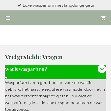
Luxe wasparfum met langdurige geur
Ga
direct
naar
de
hoofdinhoud
Veelgestelde Vragen
Wat is wasparfum?
Wasparfum is een geurbooster voor de was.Je
gebruikt het naast je reguliere wasmiddel door het in
het wasverzachterbakje te gieten.Zo wordt de
wasparfum tijdens de laatste spoelbeurt aan de was
toegevoegd.