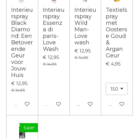
Interieu
Interieu
Interieu
Textiels
rspray
rspray
rspray
pray
Black
Essenz
Wild
met
Diamo
a di
Man-
Oosters
nd: Een
paris-
Love
e Goud
Betover
Love
wash
&
ende
Wash
Argan
€ 12,95
Geur
Geur
€ 12,95
€ 14,95
voor
€ 4,95
€ 14,95
Jouw
Huis
€ 12,95
€ 14,95
Uitverkocht
Uitverkocht
In winkelwagen
In winkelwa
Sale!