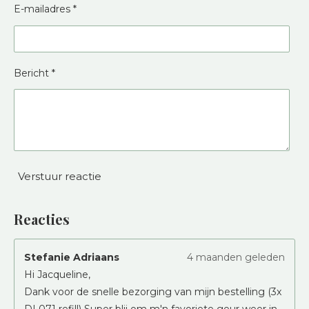
E-mailadres *
Bericht *
Verstuur reactie
Reacties
Stefanie Adriaans
4 maanden geleden
Hi Jacqueline,
Dank voor de snelle bezorging van mijn bestelling (3x
DL071 refill) Super blij om m'n favoriete geur weer in