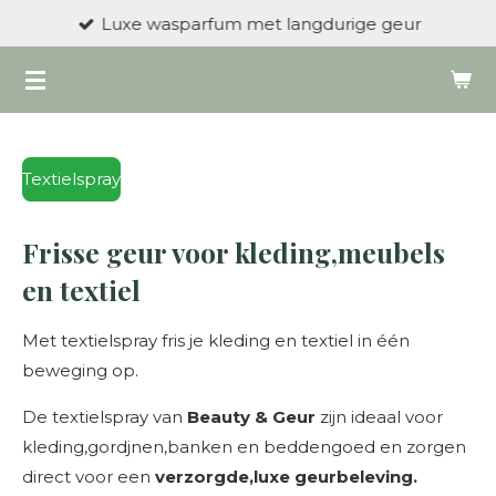
Luxe wasparfum met langdurige geur
Ga
direct
naar
de
hoofdinhoud
Textielspray
Frisse geur voor kleding,meubels
en textiel
Met textielspray fris je kleding en textiel in één
beweging op.
De textielspray van
Beauty & Geur
zijn ideaal voor
kleding,gordjnen,banken en beddengoed en zorgen
direct voor een
verzorgde,luxe geurbeleving.