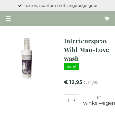
Luxe wasparfum met langdurige geur
Ga
direct
naar
de
hoofdinhoud
Interieurspray
Wild Man-Love
wash
Sale!
€ 12,95
€ 14,95
In
winkelwage