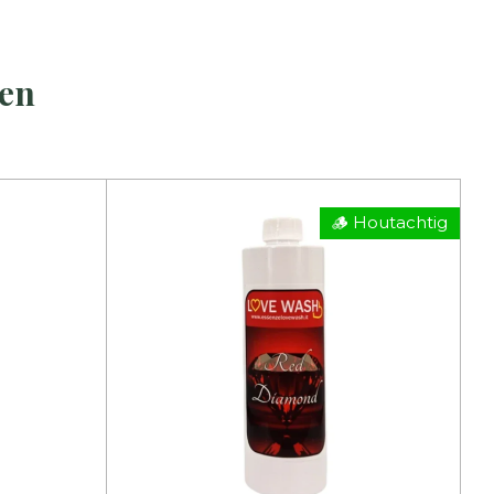
ren
🪵 Houtachtig