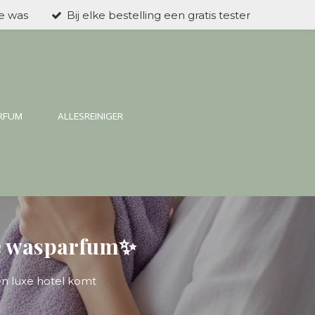
ke was
Bij elke bestelling een gratis tester
ARFUM
ALLESREINIGER
uxe wasparfum✨
en luxe hotel komt