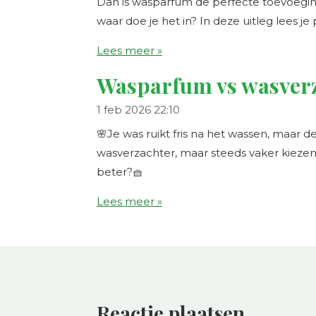
Dan is wasparfum de perfecte toevoegin
waar doe je het in? In deze uitleg lees je
Lees meer »
Wasparfum vs wasver
1 feb 2026
22:10
🌸Je was ruikt fris na het wassen, maar 
wasverzachter, maar steeds vaker kiezen
beter?🧺
Lees meer »
Reactie plaatsen