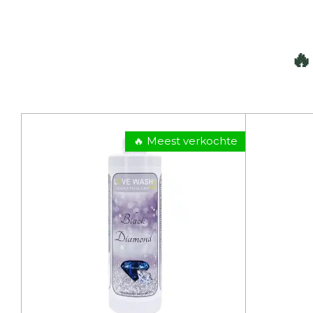
🔥
🔥 Meest verkochte