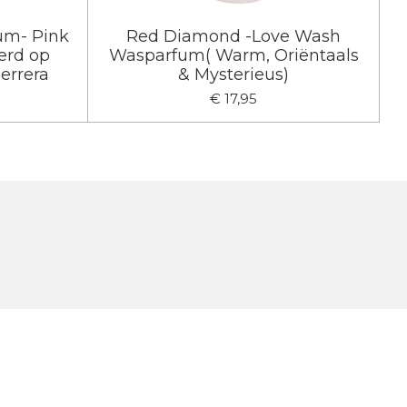
um- Pink
Red Diamond -Love Wash
erd op
Wasparfum( Warm, Oriëntaals
errera
& Mysterieus)
€ 17,95