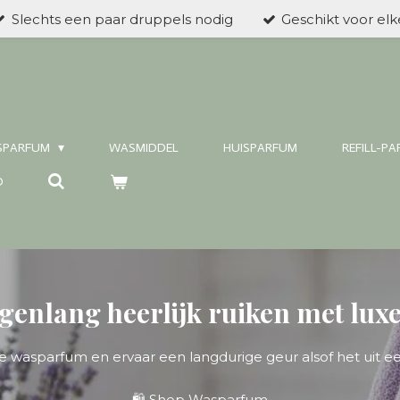
Slechts een paar druppels nodig
Geschikt voor el
SPARFUM
WASMIDDEL
HUISPARFUM
REFILL-P
D
agenlang heerlijk ruiken met l
 wasparfum en ervaar een langdurige geur alsof het uit e
🛍️ Shop Wasparfum