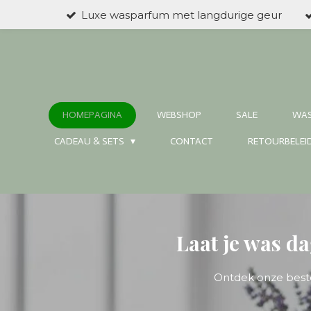
Luxe wasparfum met langdurige geur
Ga
direct
naar
de
hoofdinhoud
HOMEPAGINA
WEBSHOP
SALE
WA
CADEAU & SETS
CONTACT
RETOURBELEI
Laat je was d
Ontdek onze beste