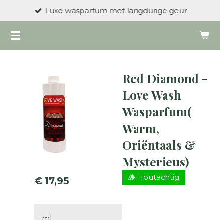
Luxe wasparfum met langdurige geur
Ga
direct
naar
de
hoofdinhoud
Red Diamond -
Love Wash
Wasparfum(
Warm,
Oriëntaals &
Mysterieus)
🪵 Houtachtig
€ 17,95
ml