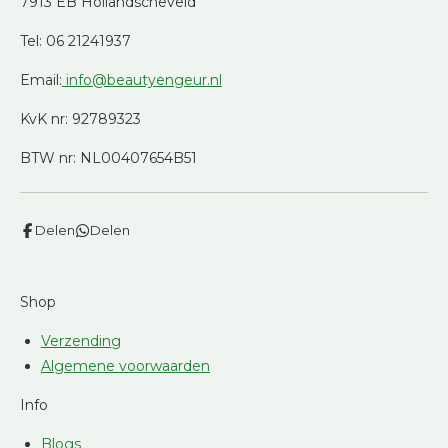
7913 EB Hollandscheveld
Tel: 06 21241937
Email:
info@beautyengeur.nl
KvK nr: 92789323
BTW nr: NL00407654B51
Delen
Delen
Shop
Verzending
Algemene voorwaarden
Info
Blogs