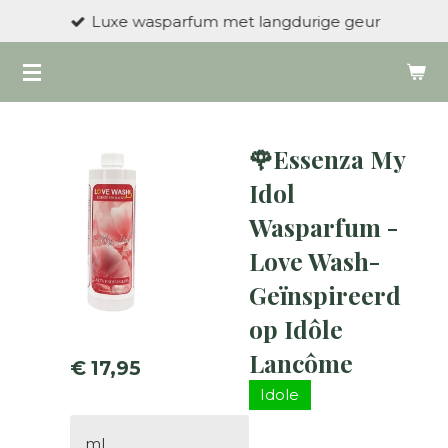
Luxe wasparfum met langdurige geur
Ga
direct
naar
de
hoofdinhoud
🌹Essenza My
Idol
Wasparfum -
Love Wash-
Geïnspireerd
op Idôle
Lancôme
€ 17,95
Idole
ml