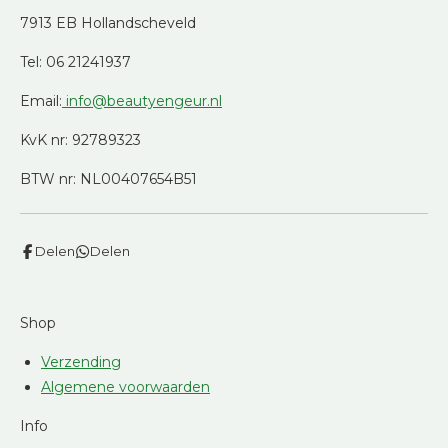
7913 EB Hollandscheveld
Tel: 06 21241937
Email:
info@beautyengeur.nl
KvK nr: 92789323
BTW nr: NL00407654B51
Delen
Delen
Shop
Verzending
Algemene voorwaarden
Info