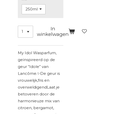
In
winkelwagen
My Idol Wasparfum,
geïnspireerd op de
geur “Idole” van
Lancôme.✨
De geur is
vrouwelijk,fris en
overweldigend
Laat je
betoveren door de
harmonieuze mix van
citroen, bergamot,