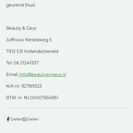
geurend thuis
Beauty & Geur
Juffrouw Kiestraweg 5
7913 EB Hollandscheveld
Tel: 06 21241937
Email:
info@beautyengeur.nl
KvK nr: 92789323
BTW nr: NL00407654B51
Delen
Delen