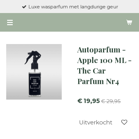
Luxe wasparfum met langdurige geur
Ga
direct
naar
de
hoofdinhoud
Autoparfum -
Apple 100 ML -
The Car
Parfum Nr4
€ 19,95
€ 29,95
Uitverkocht