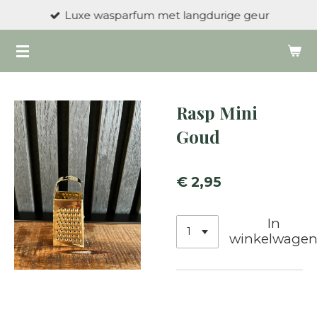
Luxe wasparfum met langdurige geur
Ga
direct
naar
de
hoofdinhoud
Rasp Mini
Goud
€ 2,95
In
winkelwage