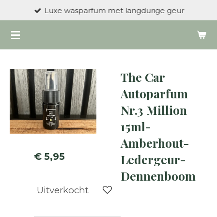
Luxe wasparfum met langdurige geur
Ga
direct
naar
de
hoofdinhoud
The Car
Autoparfum
Nr.3 Million
15ml-
Amberhout-
€ 5,95
Ledergeur-
Dennenboom
Uitverkocht