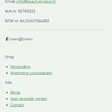
Email:
info@beautyengeur.nl
KvK nr: 92789323
BTW nr: NL00407654B51
Delen
Delen
Shop
Verzending
Algemene voorwaarden
Info
Blogs
Veel gestelde vragen
Contact