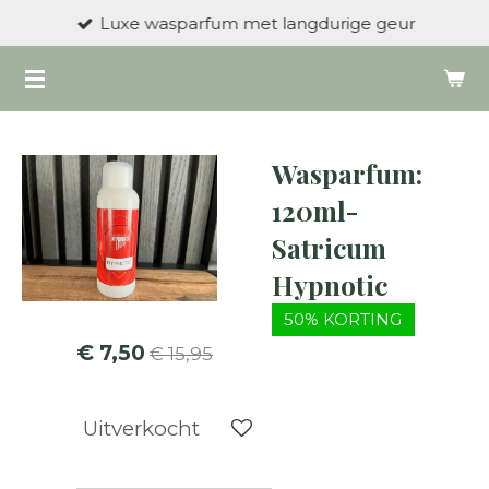
Luxe wasparfum met langdurige geur
Ga
direct
naar
de
hoofdinhoud
Wasparfum:
120ml-
Satricum
Hypnotic
50% KORTING
€ 7,50
€ 15,95
Uitverkocht