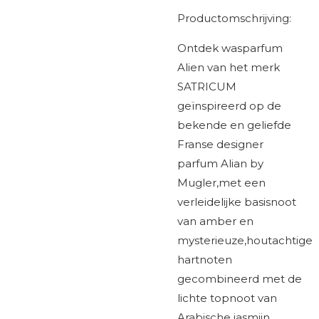
Productomschrijving:
Ontdek wasparfum
Alien van het merk
SATRICUM
g
eïnspireerd op de
bekende en geliefde
Franse
d
esigner
parfum Alian by
Mugler,met een
verleidelijke basisnoot
van amber en
mysterieuze,houtachtige
hartnoten
gecombineerd met de
lichte topnoot van
Arabische jasmijn