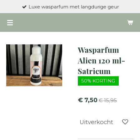
Luxe wasparfum met langdurige geur
Ga
direct
naar
de
hoofdinhoud
Wasparfum
Alien 120 ml-
Satricum
50% KORTING
€ 7,50
€ 15,95
Uitverkocht