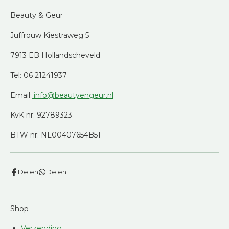
Beauty & Geur
Juffrouw Kiestraweg 5
7913 EB Hollandscheveld
Tel: 06 21241937
Email:
info@beautyengeur.nl
KvK nr: 92789323
BTW nr: NL00407654B51
Delen
Delen
Shop
Verzending