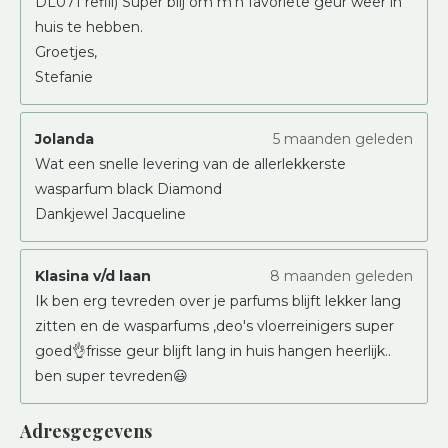
DL071 refill) Super blij om m'n favoriete geur weer in
huis te hebben.
Groetjes,
Stefanie
Jolanda
5 maanden geleden
Wat een snelle levering van de allerlekkerste
wasparfum black Diamond
Dankjewel Jacqueline
Klasina v/d laan
8 maanden geleden
Ik ben erg tevreden over je parfums blijft lekker lang
zitten en de wasparfums ,deo's vloerreinigers super
goed👌frisse geur blijft lang in huis hangen heerlijk..
ben super tevreden😃
Adresgegevens