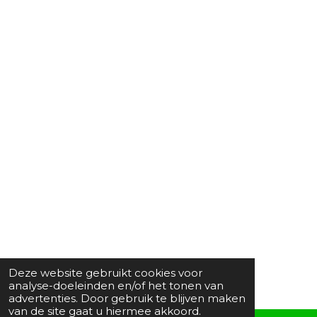
Deze website gebruikt cookies voor
analyse-doeleinden en/of het tonen van
advertenties. Door gebruik te blijven maken
van de site gaat u hiermee akkoord.