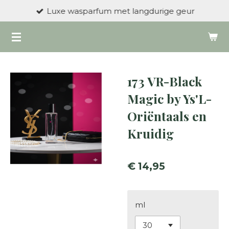
Luxe wasparfum met langdurige geur
Ga
direct
naar
de
hoofdinhoud
173 VR-Black
Magic by Ys'L-
Oriëntaals en
Kruidig
€ 14,95
ml