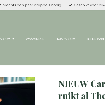
Slechts een paar druppels nodig
Geschikt voor el
ARFUM
WASMIDDEL
HUISPARFUM
REFILL-PAR
NIEUW Car
ruikt al Th