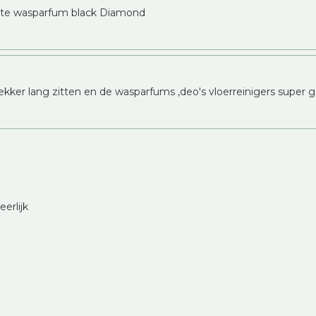
erste wasparfum black Diamond
lekker lang zitten en de wasparfums ,deo's vloerreinigers super go
erlijk