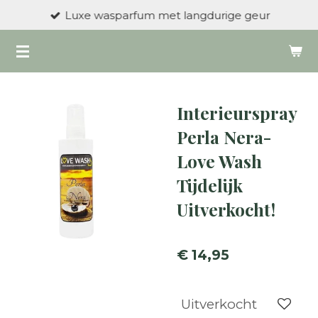
Luxe wasparfum met langdurige geur
Ga
direct
naar
de
hoofdinhoud
Interieurspray
Perla Nera-
Love Wash
Tijdelijk
Uitverkocht!
€ 14,95
Uitverkocht