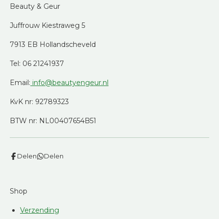
Beauty & Geur
Juffrouw Kiestraweg 5
7913 EB Hollandscheveld
Tel: 06 21241937
Email:
info@beautyengeur.nl
KvK nr: 92789323
BTW nr: NL00407654B51
Delen
Delen
Shop
Verzending