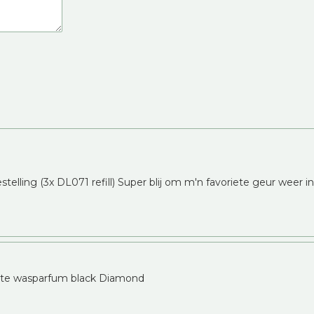
telling (3x DL071 refill) Super blij om m'n favoriete geur weer i
erste wasparfum black Diamond