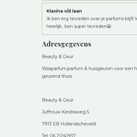
Klasina v/d laan
Ik ben erg tevreden over je parfums blijft 
heerlijk.. ben super tevreden😃
Adresgegevens
Beauty & Geur
Wasparfum,parfum & huisgeuren voor een he
geurend thuis
Beauty & Geur
Juffrouw Kiestraweg 5
7913 EB Hollandscheveld
Tel: 06 21241937