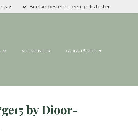
ke was
Bij elke bestelling een gratis tester
FUM
ALLESREINIGER
CADEAU & SETS
ge15 by Dioor-
h