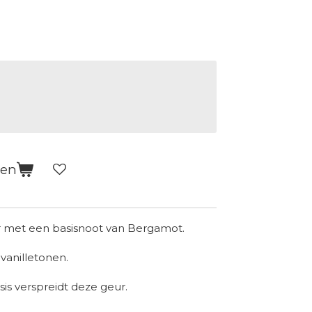
gen
r met een basisnoot van Bergamot.
vanilletonen.
s verspreidt deze geur.