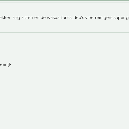
lekker lang zitten en de wasparfums ,deo's vloerreinigers super go
erlijk