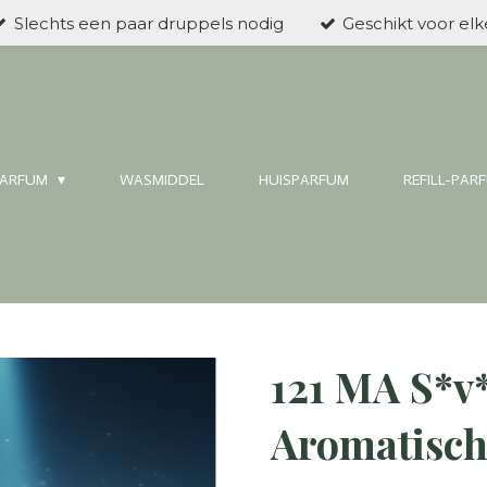
Slechts een paar druppels nodig
Geschikt voor el
ARFUM
WASMIDDEL
HUISPARFUM
REFILL-PAR
121 MA S*v*
Aromatisc