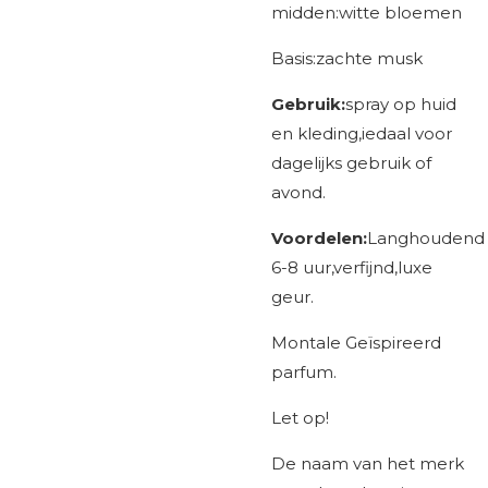
midden:witte bloemen
Basis:zachte musk
Gebruik:
spray op huid
en kleding,iedaal voor
dagelijks gebruik of
avond.
Voordelen:
Langhoudend
6-8 uur,verfijnd,luxe
geur.
Montale Geïspireerd
parfum.
Let op!
De naam van het merk