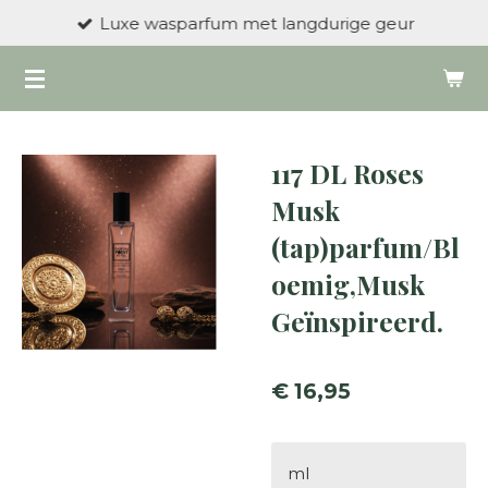
Luxe wasparfum met langdurige geur
Ga
direct
naar
de
hoofdinhoud
117 DL Roses
Musk
(tap)parfum/Bl
oemig,Musk
Geïnspireerd.
€ 16,95
ml