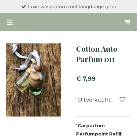
Luxe wasparfum met langdurige geur
Ga
direct
naar
de
hoofdinhoud
Cotton Auto
Parfum 011
€ 7,99
Uitverkocht
“
Carparfum
Parfumpoint Refill
: