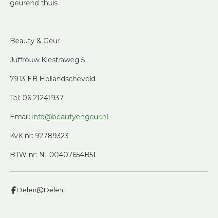
geurend thuis
Beauty & Geur
Juffrouw Kiestraweg 5
7913 EB Hollandscheveld
Tel: 06 21241937
Email:
info@beautyengeur.nl
KvK nr: 92789323
BTW nr: NL00407654B51
Delen
Delen