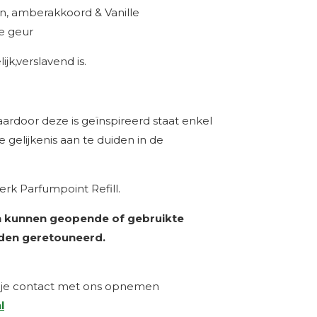
n, amberakkoord & Vanille
e geur
ijk,verslavend is.
rdoor deze is geïnspireerd staat enkel
gelijkenis aan te duiden in de
rk Parfumpoint Refill.
 kunnen geopende of gebruikte
den geretouneerd.
n je contact met ons opnemen
l