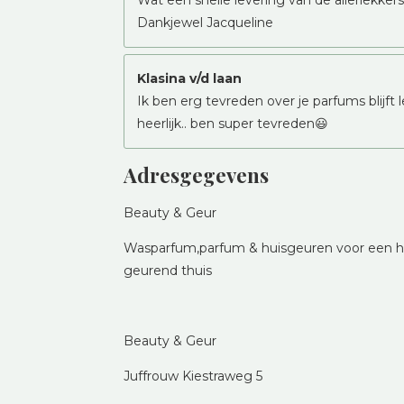
Wat een snelle levering van de allerlekk
Dankjewel Jacqueline
Klasina v/d laan
Ik ben erg tevreden over je parfums blijft 
heerlijk.. ben super tevreden😃
Adresgegevens
Beauty & Geur
Wasparfum,parfum & huisgeuren voor een he
geurend thuis
Beauty & Geur
Juffrouw Kiestraweg 5