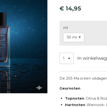
€ 14,95
ml
In winkelwa
De 205 Ma is een uitdage
Geurnoten
Topnoten
: Citrus & R
Hartnoten
: Wierrook- 