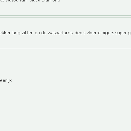
erste wasparfum black Diamond
lekker lang zitten en de wasparfums ,deo's vloerreinigers super go
erlijk