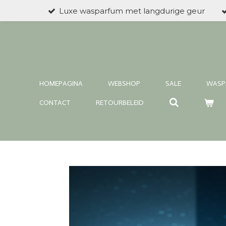
Luxe wasparfum met langdurige geur
Ga
direct
naar
de
hoofdinhoud
HOMEPAGINA
WEBSHOP
SALE
WASP
CONTACT
RETOURBELEID