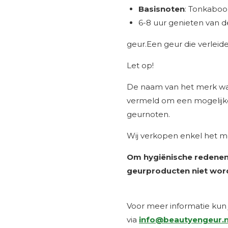
Basisnoten
: Tonkaboo
6-8 uur genieten van d
geur.Een geur die verleidel
Let op!
De naam van het merk waa
vermeld om een mogelijke 
geurnoten.
Wij verkopen enkel het me
Om hygiënische redenen
geurproducten niet wor
Voor meer informatie ku
via
info@beautyengeur.n