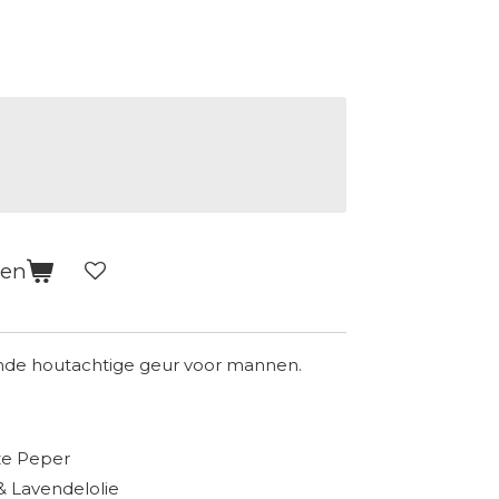
gen
nde houtachtige geur voor mannen.
oze Peper
& Lavendelolie