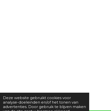
Deze website gebruikt cookies voor
analyse-doeleinden en/of het tonen van
advertenties. Door gebruik te blijven maken