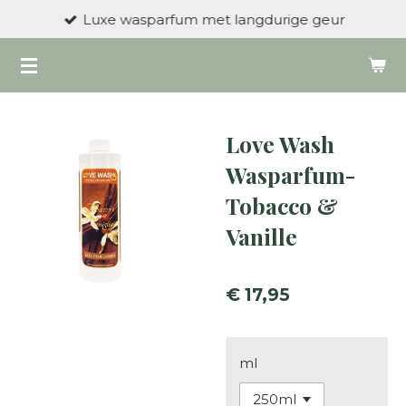
Luxe wasparfum met langdurige geur
Ga
direct
naar
de
hoofdinhoud
Love Wash
Wasparfum-
Tobacco &
Vanille
€ 17,95
ml