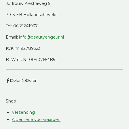
Juffrouw Kiestraweg 5
7913 EB Hollandscheveld
Tel: 06 21241937
Email:
info@beautyengeur.nl
KvK nr: 92789323
BTW nr: NL00407654B51
Delen
Delen
Shop
Verzending
Algemene voorwaarden