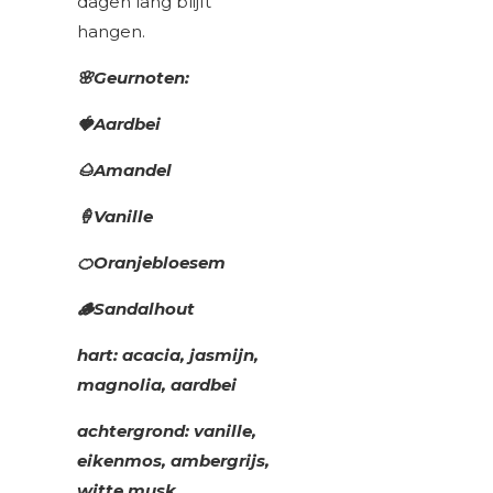
dagen lang blijft
hangen.
🌸Geurnoten:
🍓Aardbei
🌰Amandel
🍦Vanille
🍊Oranjebloesem
🪵Sandalhout
hart: acacia, jasmijn,
magnolia, aardbei
achtergrond: vanille,
eikenmos, ambergrijs,
witte musk,