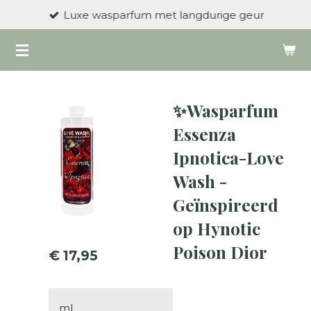
Luxe wasparfum met langdurige geur
Ga
direct
naar
de
hoofdinhoud
✨Wasparfum
Essenza
Ipnotica-Love
Wash -
Geïnspireerd
op Hynotic
Poison Dior
€ 17,95
ml