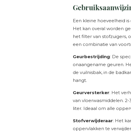
Gebruiksaanwijzi
Een kleine hoeveelheid is
Het kan overal worden gebr
het filter van stofzuigers,
een combinatie van voortr
Geurbestrijding
: De spec
onaangename geuren. Het k
de vuilnisbak, in de bad
hangt.
Geurversterker
: Het ver
van vloerwasmiddelen. 2-
liter. Ideaal om alle opper
Stofverwijderaar
: Het k
oppervlakken te verwijde