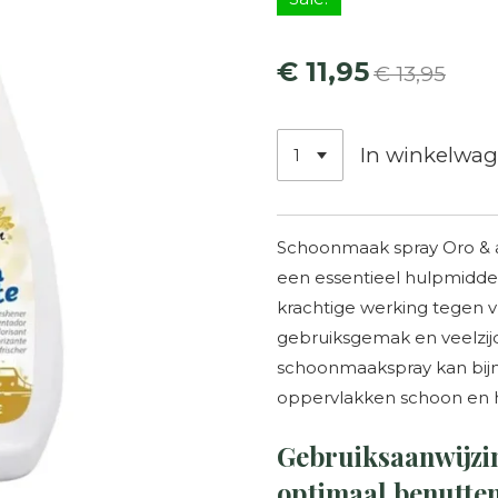
€ 11,95
€ 13,95
In winkelwa
Schoonmaak spray Oro & a
een essentieel hulpmidde
krachtige werking tegen vu
gebruiksgemak en veelzij
schoonmaakspray kan bij
oppervlakken schoon en h
Gebruiksaanwijzi
optimaal benutte