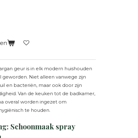
gen
rgan geur is in elk modern huishouden
l geworden. Niet alleen vanwege zijn
il en bacteriën, maar ook door zijn
digheid. Van de keuken tot de badkamer,
na overal worden ingezet om
ygiënisch te houden.
ng: Schoonmaak spray
n