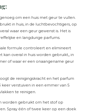
ng:
 genoeg om een huis met geur te vullen.
uikt in huis, in de luchtbevochtigers, op
 overal waar een geur gewenst is. Het is
effelijke en langdurige parfums.
iale formule controleert en elimineert
an overal in huis worden gebruikt,, in
kamer of waar er een onaangename geur
hoogt de reinigingskracht en het parfum
3 keer verstuiven in een emmer van 5
vlakken te reinigen.
an worden gebruikt om het stof op
ren. Spray één of twee keer op een doek