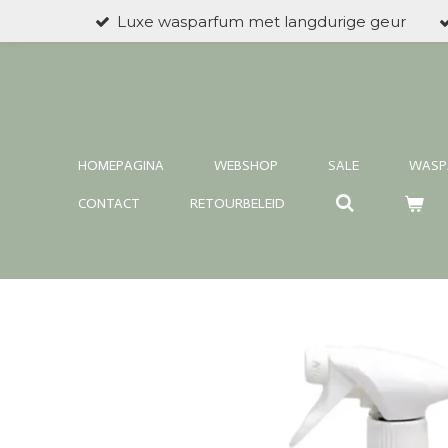
Luxe wasparfum met langdurige geur
Ga
direct
naar
de
hoofdinhoud
HOMEPAGINA
WEBSHOP
SALE
WASP
CONTACT
RETOURBELEID