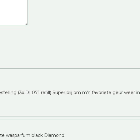
telling (3x DL071 refill) Super blij om m'n favoriete geur weer i
erste wasparfum black Diamond