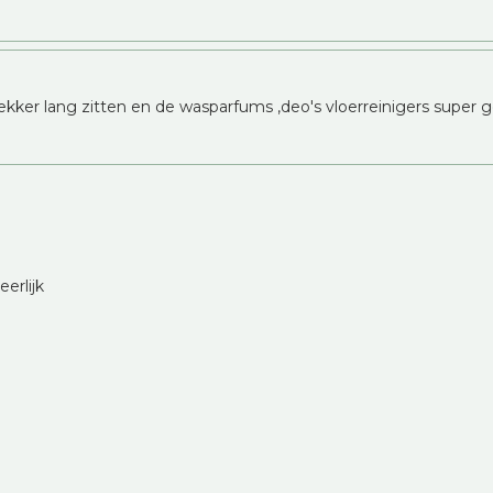
lekker lang zitten en de wasparfums ,deo's vloerreinigers super go
erlijk