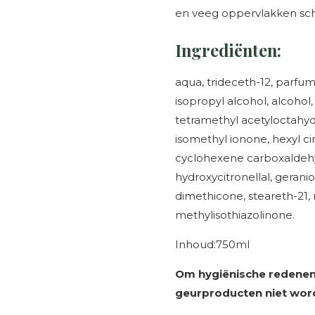
en veeg oppervlakken sc
Ingrediënten:
aqua, trideceth-12, parfum
isopropyl alcohol, alcoho
tetramethyl acetyloctahyd
isomethyl ionone, hexyl c
cyclohexene carboxaldehyd
hydroxycitronellal, geraniol
dimethicone, steareth-21,
methylisothiazolinone.
Inhoud:750ml
Om hygiënische redenen
geurproducten niet wor