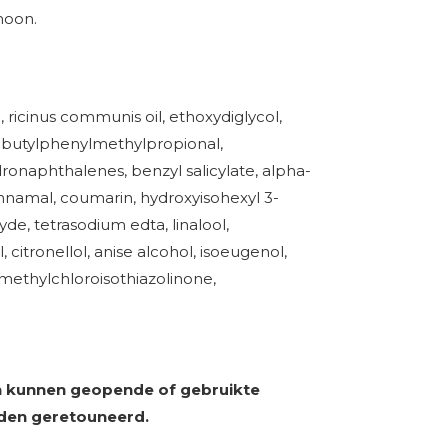
hoon.
, ricinus communis oil, ethoxydiglycol,
l, butylphenylmethylpropional,
ronaphthalenes, benzyl salicylate, alpha-
innamal, coumarin, hydroxyisohexyl 3-
e, tetrasodium edta, linalool,
, citronellol, anise alcohol, isoeugenol,
 methylchloroisothiazolinone,
 kunnen geopende of gebruikte
den geretouneerd.