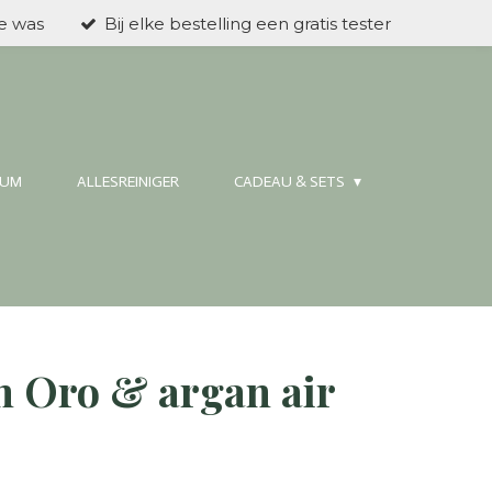
ke was
Bij elke bestelling een gratis tester
FUM
ALLESREINIGER
CADEAU & SETS
h Oro & argan air