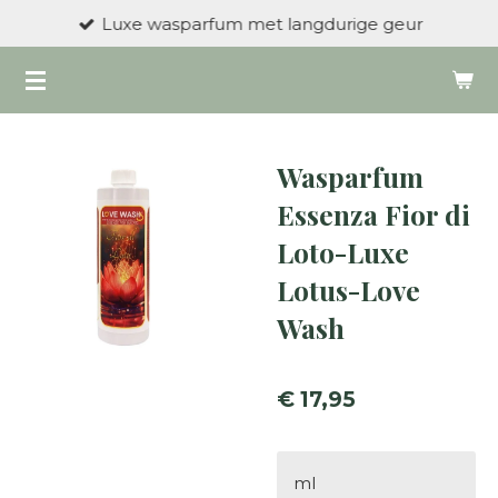
Luxe wasparfum met langdurige geur
Ga
direct
naar
de
hoofdinhoud
Wasparfum
Essenza Fior di
Loto-Luxe
Lotus-Love
Wash
€ 17,95
ml