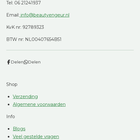
Tel: 06 21241937
Email:
info@beautyengeur.nl
KvK nr: 92789323
BTW nr: NL00407654B51
Delen
Delen
Shop
Verzending
Algemene voorwaarden
Info
Blogs
Veel gestelde vragen