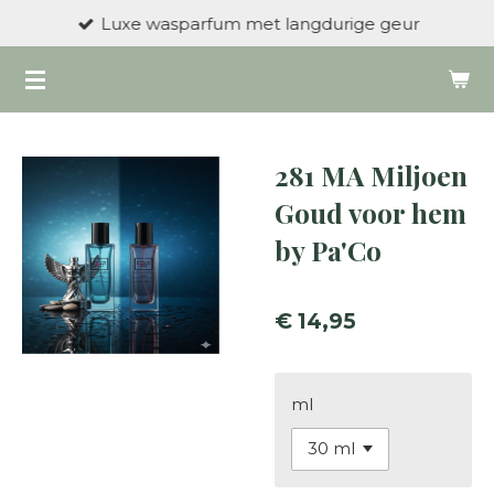
Luxe wasparfum met langdurige geur
Ga
direct
naar
de
hoofdinhoud
281 MA Miljoen
Goud voor hem
by Pa'Co
€ 14,95
ml