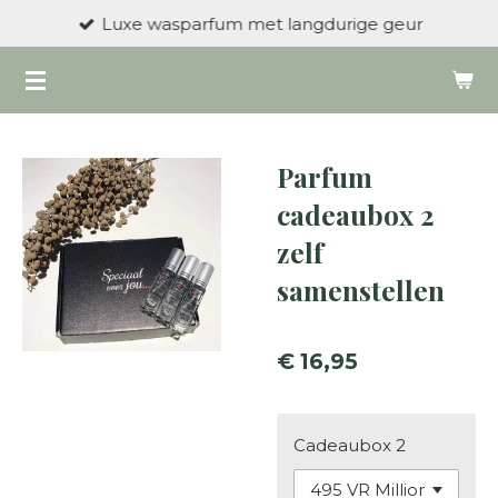
Luxe wasparfum met langdurige geur
Ga
direct
naar
de
hoofdinhoud
Parfum
cadeaubox 2
zelf
samenstellen
€ 16,95
Cadeaubox 2