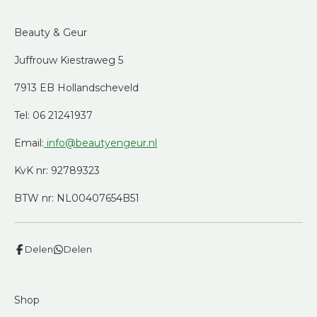
Beauty & Geur
Juffrouw Kiestraweg 5
7913 EB Hollandscheveld
Tel: 06 21241937
Email:
info@beautyengeur.nl
KvK nr: 92789323
BTW nr: NL00407654B51
Delen
Delen
Shop