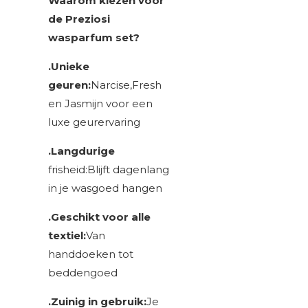
Waarom kiezen voor
de Preziosi
wasparfum set?
.Unieke
geuren:
Narcise,Fresh
en Jasmijn voor een
luxe geurervaring
.Langdurige
frisheid:Blijft dagenlang
in je wasgoed hangen
.Geschikt voor alle
textiel:
Van
handdoeken tot
beddengoed
.Zuinig in gebruik:
Je