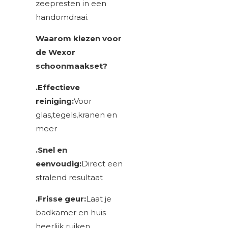
zeepresten in een
handomdraai.
Waarom kiezen voor
de Wexor
schoonmaakset?
.Effectieve
reiniging:
Voor
glas,tegels,kranen en
meer
.Snel en
eenvoudig:
Direct een
stralend resultaat
.Frisse geur:
Laat je
badkamer en huis
heerlijk ruiken