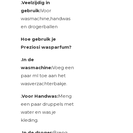
.Veelzijdig in
gebruik:
Voor
wasmachine,handwas
en drogerballen
Hoe gebruik je
Preziosi wasparfum?
.In de
wasmachine:
Voeg een
paar ml toe aan het
wasverzachterbakje.
.Voor Handwas:
Meng
een paar druppels met
water en was je
kleding.
.In de droger:
Breng