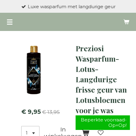
Luxe wasparfum met langdurige geur
Ga
direct
naar
de
hoofdinhoud
Preziosi
Wasparfum-
Lotus-
Langdurige
frisse geur van
Lotusbloemen
voor je was
€ 9,95
€ 13,95
Beperkte voorraad-
Op=Op!
In