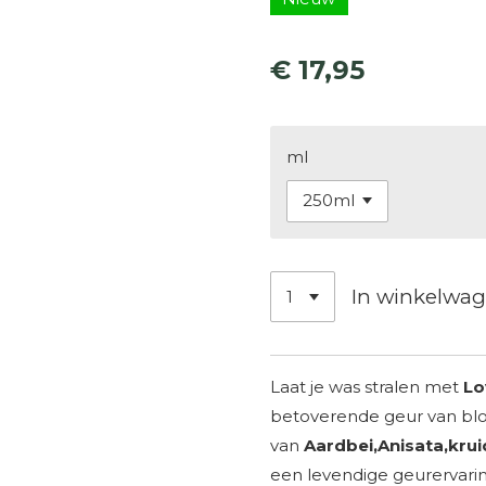
€ 17,95
ml
In winkelwa
Laat je was stralen met
Lo
betoverende geur van blo
van
Aardbei,Anisata,kru
een levendige geurervar