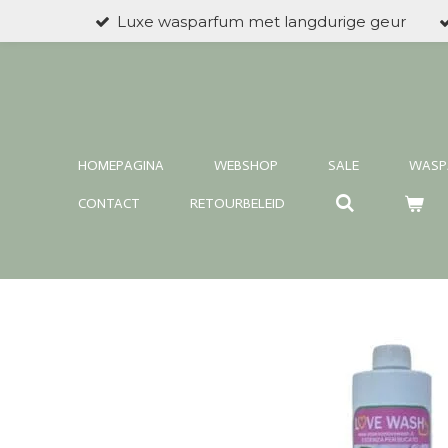
Luxe wasparfum met langdurige geur
Ga
direct
naar
de
hoofdinhoud
HOMEPAGINA
WEBSHOP
SALE
WASP
CONTACT
RETOURBELEID