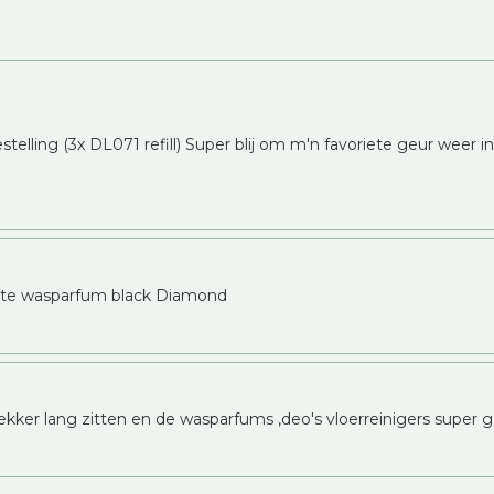
telling (3x DL071 refill) Super blij om m'n favoriete geur weer i
erste wasparfum black Diamond
lekker lang zitten en de wasparfums ,deo's vloerreinigers super go