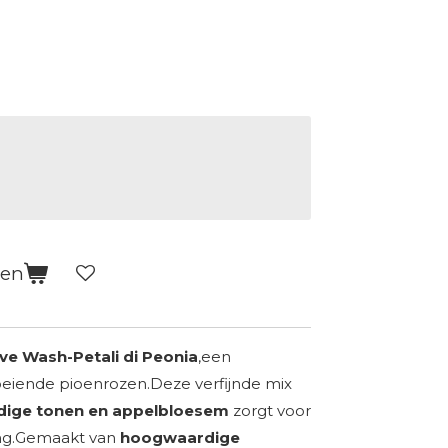
gen
ve Wash-Petali di Peonia
,een
eiende pioenrozen.Deze verfijnde mix
idige tonen en appelbloesem
zorgt voor
ing.Gemaakt van
hoogwaardige