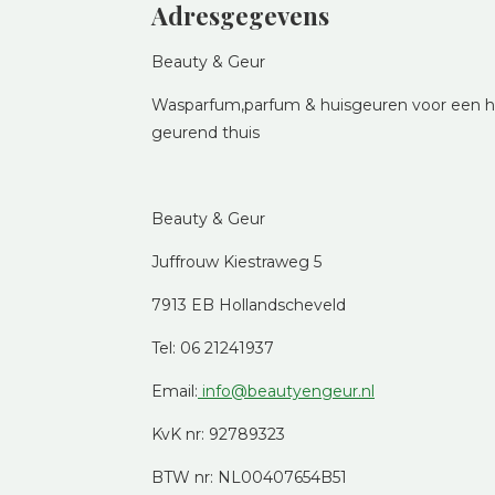
Adresgegevens
Beauty & Geur
Wasparfum,parfum & huisgeuren voor een he
geurend thuis
Beauty & Geur
Juffrouw Kiestraweg 5
7913 EB Hollandscheveld
Tel: 06 21241937
Email:
info@beautyengeur.nl
KvK nr: 92789323
BTW nr: NL00407654B51