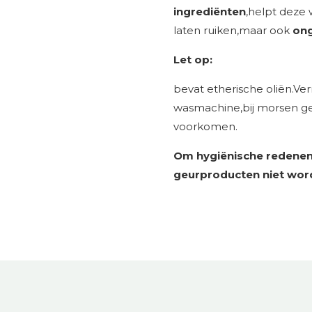
ingrediënten
,helpt deze 
laten ruiken,maar ook
ong
Let op:
bevat etherische oliën.Ve
wasmachine,bij morsen g
voorkomen.
Om hygiënische redenen
geurproducten niet wor