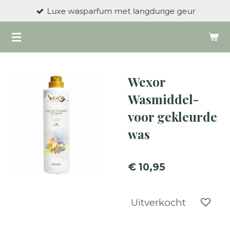
Luxe wasparfum met langdurige geur
Ga
direct
naar
de
hoofdinhoud
Wexor
Wasmiddel-
voor gekleurde
was
€ 10,95
Uitverkocht