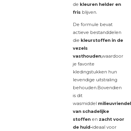
de
kleuren helder en
fris
blijven.
De formule bevat
actieve bestanddelen
die
kleurstoffen in de
vezels
vasthouden
,waardoor
je favorite
kledingstukken hun
levendige uitstraling
behouden.Bovendien
is dit
wasmiddel
milieuvriendeli
van schadelijke
stoffen
en
zacht voor
de huid-
ideaal voor