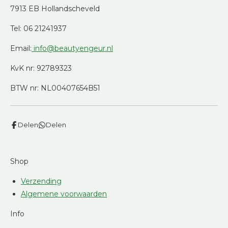
7913 EB Hollandscheveld
Tel: 06 21241937
Email:
info@beautyengeur.nl
KvK nr: 92789323
BTW nr: NL00407654B51
Delen
Delen
Shop
Verzending
Algemene voorwaarden
Info