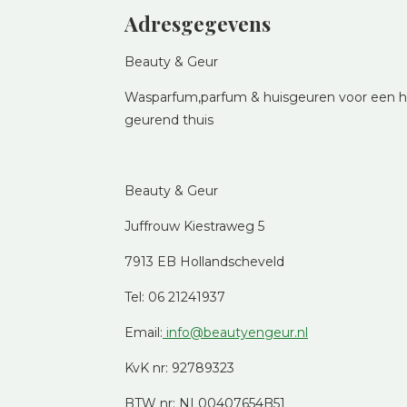
Adresgegevens
Beauty & Geur
Wasparfum,parfum & huisgeuren voor een he
geurend thuis
Beauty & Geur
Juffrouw Kiestraweg 5
7913 EB Hollandscheveld
Tel: 06 21241937
Email:
info@beautyengeur.nl
KvK nr: 92789323
BTW nr: NL00407654B51