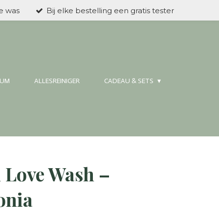
ke was
Bij elke bestelling een gratis tester
FUM
ALLESREINIGER
CADEAU & SETS
 Love Wash –
eonia