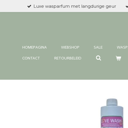
Luxe wasparfum met langdurige geur
Ga
direct
naar
de
hoofdinhoud
HOMEPAGINA
WEBSHOP
SALE
WASP
CONTACT
RETOURBELEID