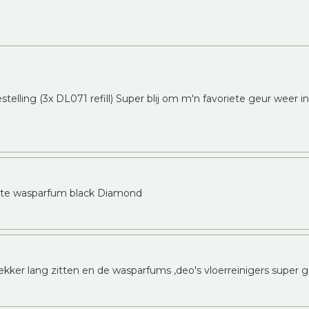
telling (3x DL071 refill) Super blij om m'n favoriete geur weer i
erste wasparfum black Diamond
lekker lang zitten en de wasparfums ,deo's vloerreinigers super go