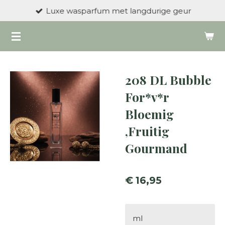
Luxe wasparfum met langdurige geur
Ga
direct
naar
de
hoofdinhoud
208 DL Bubble
For*v*r
Bloemig
,Fruitig
Gourmand
€ 16,95
ml