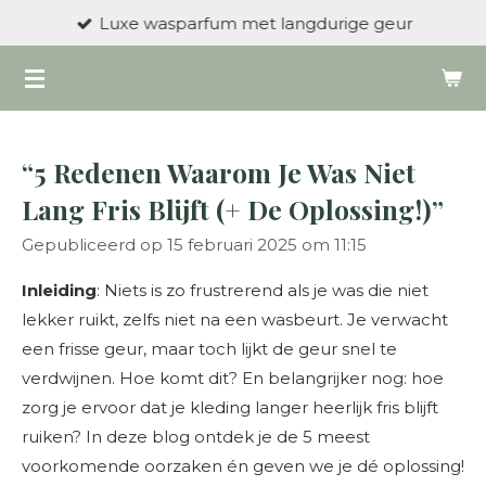
Luxe wasparfum met langdurige geur
Ga
direct
naar
de
hoofdinhoud
“5 Redenen Waarom Je Was Niet
Lang Fris Blijft (+ De Oplossing!)”
Gepubliceerd op 15 februari 2025 om 11:15
Inleiding
: Niets is zo frustrerend als je was die niet
lekker ruikt, zelfs niet na een wasbeurt. Je verwacht
een frisse geur, maar toch lijkt de geur snel te
verdwijnen. Hoe komt dit? En belangrijker nog: hoe
zorg je ervoor dat je kleding langer heerlijk fris blijft
ruiken? In deze blog ontdek je de 5 meest
voorkomende oorzaken én geven we je dé oplossing!