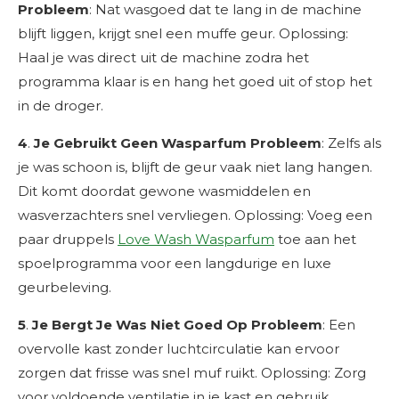
Probleem
: Nat wasgoed dat te lang in de machine
blijft liggen, krijgt snel een muffe geur. Oplossing:
Haal je was direct uit de machine zodra het
programma klaar is en hang het goed uit of stop het
in de droger.
4
.
Je Gebruikt Geen Wasparfum Probleem
: Zelfs als
je was schoon is, blijft de geur vaak niet lang hangen.
Dit komt doordat gewone wasmiddelen en
wasverzachters snel vervliegen. Oplossing: Voeg een
paar druppels
Love Wash Wasparfum
toe aan het
spoelprogramma voor een langdurige en luxe
geurbeleving.
5
.
Je Bergt Je Was Niet Goed Op Probleem
: Een
overvolle kast zonder luchtcirculatie kan ervoor
zorgen dat frisse was snel muf ruikt. Oplossing: Zorg
voor voldoende ventilatie in je kast en gebruik